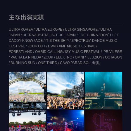
主な出演実績
ULTRA KOREA / ULTRA EUROPE / ULTRA SINGAPORE / ULTRA
JAPAN / ULTRA AUSTRALIA / EDC JAPAN / EDC CHINA / DON`T LET
DADDY KNOW / ADE / IT`S THE SHIP / SPECTRUM DANCE MUSIC
FESTIVAL / ZOUK OUT / DWP / XMF MUSIC FESTIVAL /
FORESTLAND / OHRID CALLING / ISY MUSIC FESTIVAL / PRIVILEGE
/ PACHA LA PINEDA / ZOUK / ELEKTRO / OMNI / ILLUZION / OCTAGON
/ BURNING SUN / ONE THIRD / CAVO PARADISOに出演。