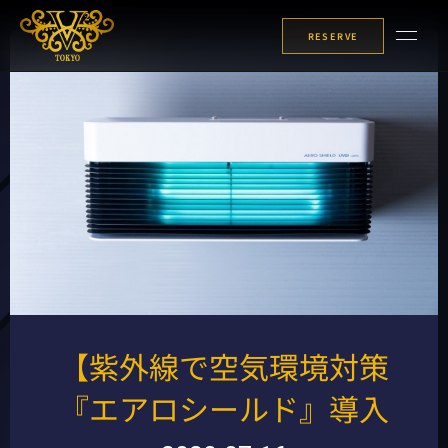
内
容
RESERVE
を
ス
キ
ッ
プ
【紫外線で空気環境対策
『エアロシールド』導入